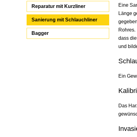
Eine San
Reparatur mit Kurzliner
Länge ge
Sanierung mit Schlauchliner
gegebene
Rohres. 
Bagger
dass die
und bild
Schlau
Ein Gewe
Kalibr
Das Harz
gewünsc
Invasi