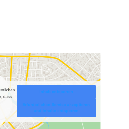
entlichen
Inhalt entsperren
e, dass
Erforderlichen Service akzeptieren
und Inhalte entsperren